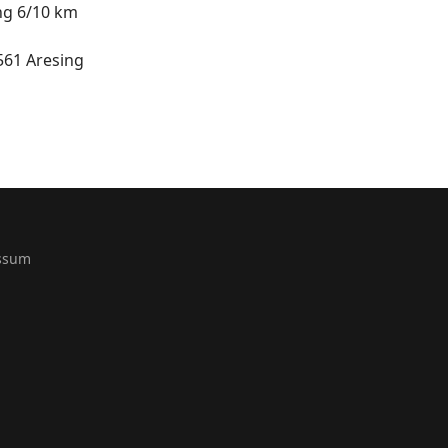
ng 6/10 km
561 Aresing
ssum