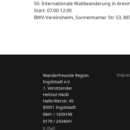
50. Internationale Waldwanderung in Aresi
Start: 07:00-12:00
BWV-Vereinsheim, Sonnenhamer Str. 53, 86
Impre
Wanderfreunde Region
Ingolstadt e.V.
1. Vorsitzender
Helmut Häckl
Halbritterstr. 45
85051 Ingolstadt
0841 / 1639199
0179 / 2434041
E-mail