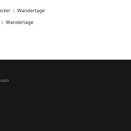
ecker
:: Wandertage
:: Wandertage
ssum