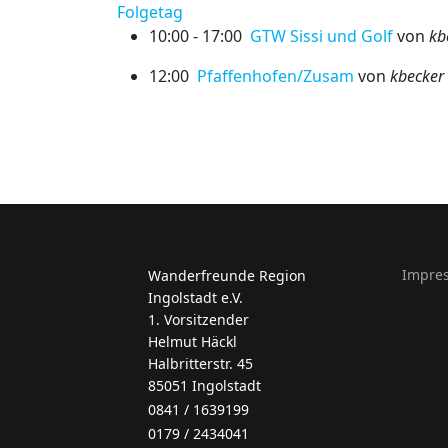
Folgetag
10:00 - 17:00
GTW Sissi und Golf
von
kb
12:00
Pfaffenhofen/Zusam
von
kbecker
Impre
Wanderfreunde Region
Ingolstadt e.V.
1. Vorsitzender
Helmut Häckl
Halbritterstr. 45
85051 Ingolstadt
0841 / 1639199
0179 / 2434041