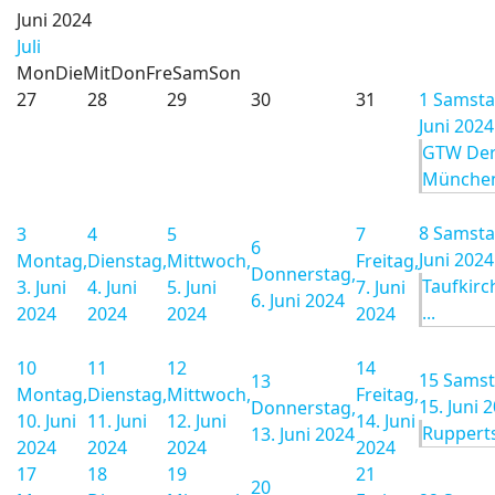
Juni 2024
Juli
Mon
Die
Mit
Don
Fre
Sam
Son
27
28
29
30
31
1
Samstag
Juni 2024
GTW De
München 
8
Samstag
3
4
5
7
6
Juni 2024
Montag,
Dienstag,
Mittwoch,
Freitag,
Donnerstag,
Taufkirc
3. Juni
4. Juni
5. Juni
7. Juni
6. Juni 2024
...
2024
2024
2024
2024
10
11
12
14
15
Samst
13
Montag,
Dienstag,
Mittwoch,
Freitag,
15. Juni 
Donnerstag,
10. Juni
11. Juni
12. Juni
14. Juni
Rupperts
13. Juni 2024
2024
2024
2024
2024
17
18
19
21
20