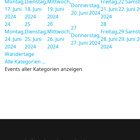
Montag,
Dienstag,
Mittwoch,
Freitag,
22
Samst
Donnerstag,
17. Juni
18. Juni
19. Juni
21. Juni
22. Juni 
20. Juni 2024
2024
2024
2024
2024
24
25
26
28
27
Montag,
Dienstag,
Mittwoch,
Freitag,
29
Samst
Donnerstag,
24. Juni
25. Juni
26. Juni
28. Juni
29. Juni 
27. Juni 2024
2024
2024
2024
2024
Wandertage
Alle Kategorien ...
Events aller Kategorien anzeigen