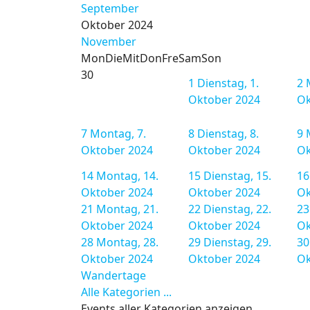
September
Oktober 2024
November
Mon
Die
Mit
Don
Fre
Sam
Son
30
1
Dienstag, 1.
2
Oktober 2024
Ok
7
Montag, 7.
8
Dienstag, 8.
9
Oktober 2024
Oktober 2024
Ok
14
Montag, 14.
15
Dienstag, 15.
16
Oktober 2024
Oktober 2024
Ok
21
Montag, 21.
22
Dienstag, 22.
23
Oktober 2024
Oktober 2024
Ok
28
Montag, 28.
29
Dienstag, 29.
30
Oktober 2024
Oktober 2024
Ok
Wandertage
Alle Kategorien ...
Events aller Kategorien anzeigen