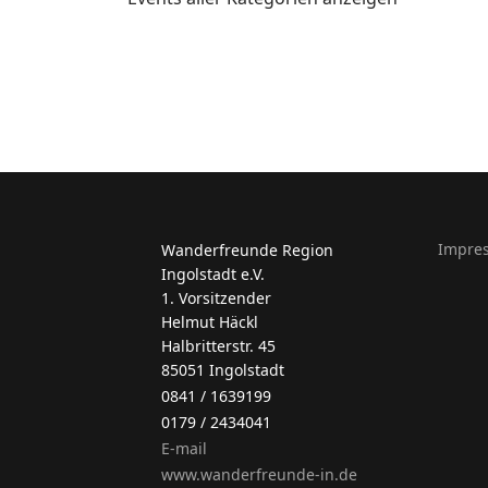
Impre
Wanderfreunde Region
Ingolstadt e.V.
1. Vorsitzender
Helmut Häckl
Halbritterstr. 45
85051 Ingolstadt
0841 / 1639199
0179 / 2434041
E-mail
www.wanderfreunde-in.de